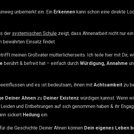
hinweg unbemerkt ein. Ein
Erkennen
kann schon eine direkte Lo
s der
systemischen Schule
zeigt, dass Ahnenarbeit nicht nur ein
 bewährten Einsatz findet.
fft meinen Großvater mütterlicherseits. Ich teile hier mit Dir, w
ne
berührt & befreit hat – einfach durch
Würdigung, Annahme
un
einflussen und es ist bedeutsam, ihnen mit
Achtsamkeit
zu b
ge Deiner Ahnen
zu
Deiner Existenz
würdigen kannst. Wenn wir
ch Leiden und Entbehrungen auf sich genommen haben & ihr Enga
ann sickert
Heilung
ein.
 für die Geschichte Deiner Ahnen können
Dein eigenes Leben b