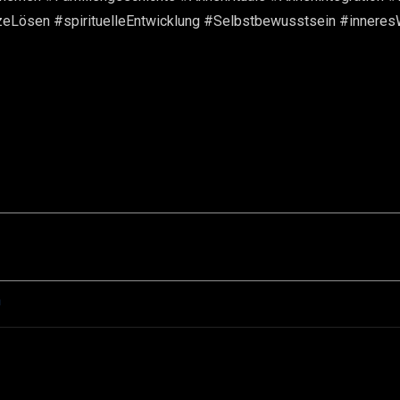
eLösen #spirituelleEntwicklung #Selbstbewusstsein #innere
n