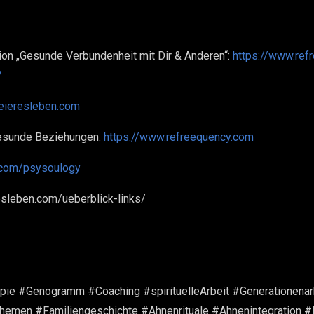
on „Gesunde Verbundenheit mit Dir & Anderen“:
https://www.ref
/
reieresleben.com
gesunde Beziehungen:
https://www.refreequency.com
l.com/psysoulogy
resleben.com/ueberblick-links/
ie #Genogramm #Coaching #spirituelleArbeit #Generationenar
emen #Familiengeschichte #Ahnenrituale #Ahnenintegration #D