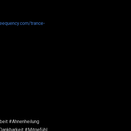
reequency.com/trance-
beit #Ahnenheilung
ankbarkeit #Mitgefühl