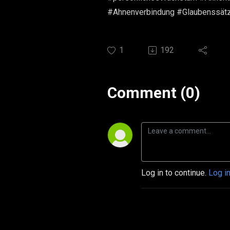
#Ahnenverbindung #Glaubenssätz
1
192
Comment (0)
Log in to continue.
Log i