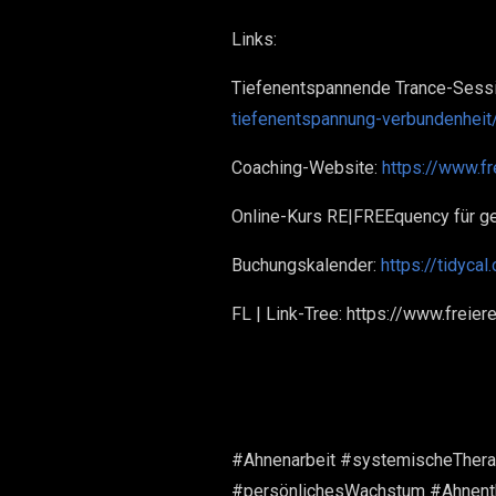
Links:
Tiefenentspannende Trance-Sessi
tiefenentspannung-verbundenheit
Coaching-Website:
https://www.f
Online-Kurs RE|FREEquency für 
Buchungskalender:
https://tidyca
FL | Link-Tree: https://www.freie
#Ahnenarbeit #systemischeTherap
#persönlichesWachstum #Ahnenth