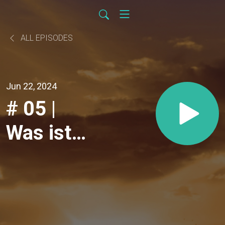
ALL EPISODES
Jun 22, 2024
# 05 |
Was ist
Empathie
& wieviel
davon ist